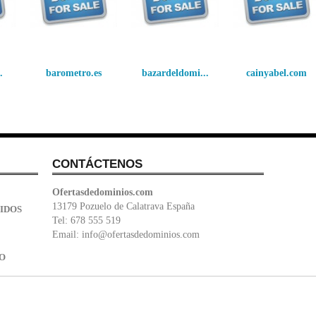
.
barometro.es
bazardeldomi...
cainyabel.com
CONTÁCTENOS
Ofertasdedominios.com
13179 Pozuelo de Calatrava España
IDOS
Tel: 678 555 519
Email:
info@ofertasdedominios.com
IO