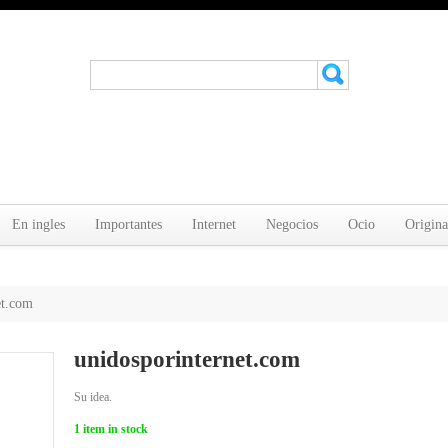
En ingles
Importantes
Internet
Negocios
Ocio
Origina
et.com
unidosporinternet.com
Su idea.
1
item in stock