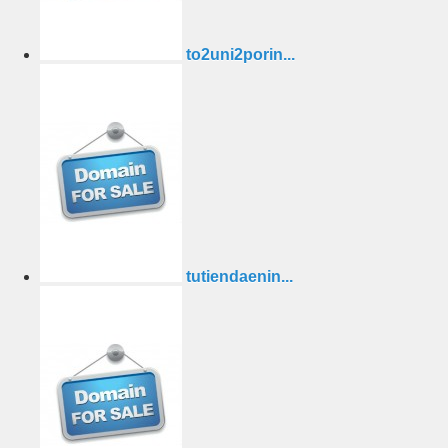
to2uni2porin...
tutiendaenin...