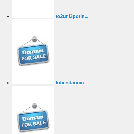
to2uni2porin...
tutiendaenin...