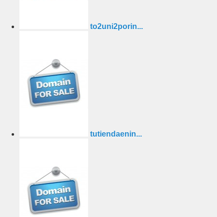
to2uni2porin...
tutiendaenin...