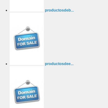
productosdeb...
productosdee...