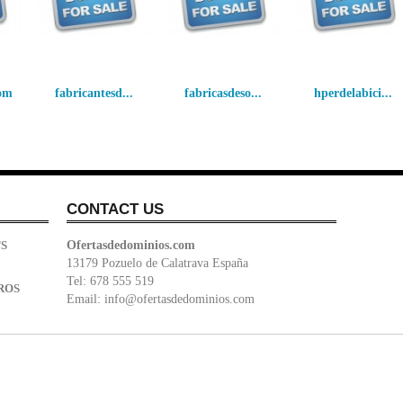
om
fabricantesd...
fabricasdeso...
hperdelabici...
CONTACT US
S
Ofertasdedominios.com
13179 Pozuelo de Calatrava España
Tel: 678 555 519
ROS
Email:
info@ofertasdedominios.com