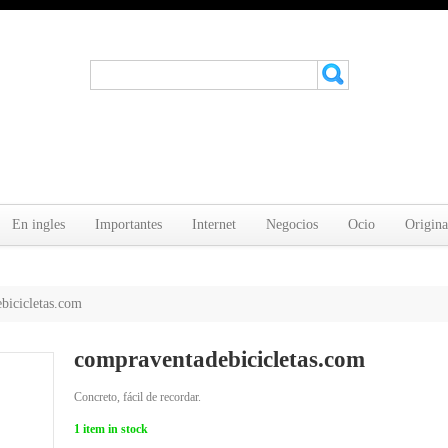
En ingles
Importantes
Internet
Negocios
Ocio
Origina
bicicletas.com
compraventadebicicletas.com
Concreto, fácil de recordar.
1
item in stock