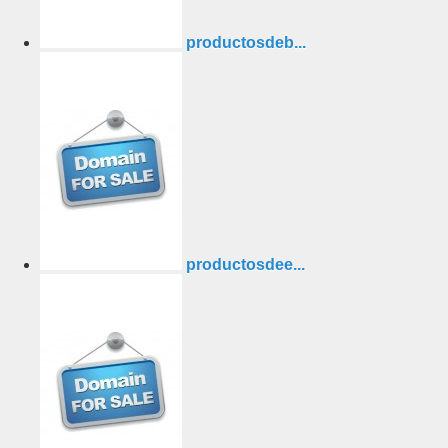
productosdeb...
productosdee...