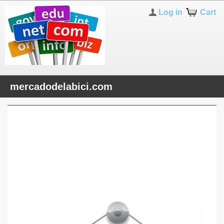
Log in
Cart
mercadodelabici.com