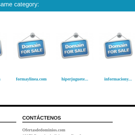
 same category:
m
formaylinea.com
hiperjuguete...
informaciony...
CONTÁCTENOS
Ofertasdedominios.com