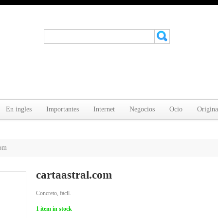
En ingles
Importantes
Internet
Negocios
Ocio
Origina
com
cartaastral.com
Concreto, fácil.
1
item in stock