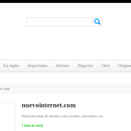
En ingles
Importantes
Internet
Negocios
Ocio
Origina
et.com
nuevointernet.com
Ideal para temas de internet, como portales, buscadores, etc.
1
item in stock