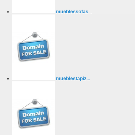
mueblessofas...
mueblestapiz...