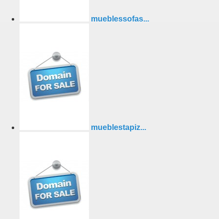
mueblessofas...
mueblestapiz...