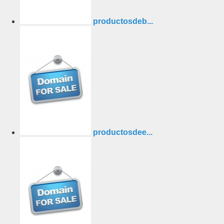
productosdeb...
productosdee...