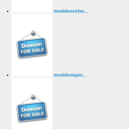
mueblessofas...
mueblestapiz...