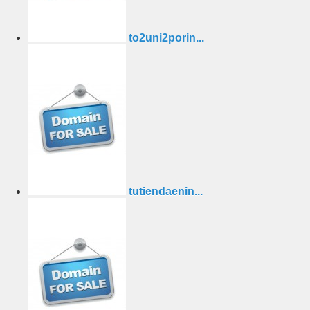
to2uni2porin...
tutiendaenin...