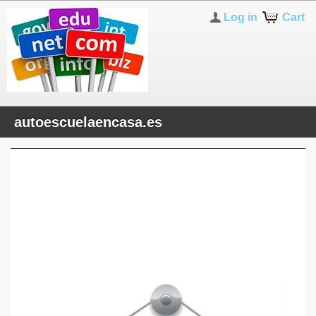
Log in
Cart
autoescuelaencasa.es